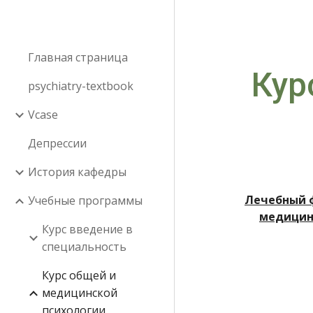
Sk
Главная страница
Кур
psychiatry-textbook
Vcase
Депрессии
История кафедры
Лечебный ф
Учебные программы
медицин
Курс введение в
специальность
Курс общей и
медицинской
психологии