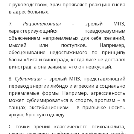
с руководством, врач проявляет реакцию гнева
в адрес больных.
7.
Рационализация
– зрелый МПЗ,
характеризующийся псевдоразумным
объяснением неприемлемых для себя желаний,
мыслей или поступков. Например,
обесценивание недостижимого по принципу
басни «Лиса и виноград», когда лисе не достался
виноград, а она заявила, что он невкусный.
8.
Сублимация
– зрелый МПЗ, представляющий
перевод энергии либидо и агрессии в социально
приемлемые формы. Например, агрессивность
может сублимироваться в спорте, эротизм – в
танцах, эксгибиционизм – в привычке носить
яркую, броскую одежду.
С точки зрения классического психоанализа,
невроз является следствием конфликта между