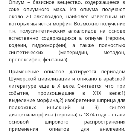
Опиум – базисное вещество, содержащееся в
соке опиумного мака. Из опиума получают
около 20 алкалоидов, наиболее известным из
которых является морфин. Возможно получение
т.н. полусинтетических алкалоидов на основе
естественно содержащихся в опиуме (героин,
кодеин, гидроморфин), а также полностью
синтетических (меперидин, метадон,
пропоксифен, фентанил).
Применение опиатов датируется периодом
Шумерской цивилизации и описано в арабской
литературе еще в Х веке. Считается, что три
события, произошедшие в Х1Х веке:1)
выделение морфина,2) изобретение шприца для
подкожных инъекций и 3) синтез
диацетилморфина (героина) в 1874 году – стали
основой широкого распространения
применения опиатов для аналгезии,