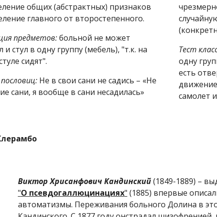
ление общих (абстрактных) признаков 
чрезмерн
еление главного от второстепенного.
случайну
(конкрет
ция
предметов:
 больной не может 
и стул в одну группу (мебель), "т.к. на 
Тест
клас
стуле сидят".
одну груп
есть отве
пословиц:
 Не в свои сани не садись – «Не 
движение»
жие сани, я вообще в сани несадилась»
самолет и
Клерамбо
Виктор
Хрисанфович
Кандинский
"
О псевдогаллюцинациях
"
 (1885) впервые описа
автоматизмы. Переживания больного Долина в этой
Кандинского. С 1877 году онстрадал шизофренией, 