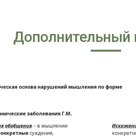
ip to main content
Skip to navigat
Дополнительный 
ческая основа нарушений мышления по форме
анические
заболевания
Г.М.
ня
обобщения
 – в мышлении 
Искажен
конкретные
 суждения, 
конкретны