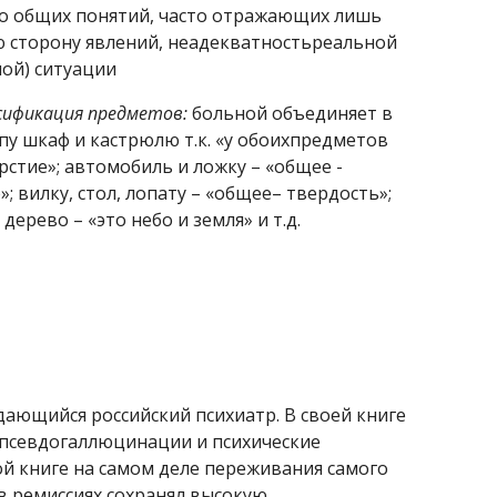
о общих понятий, часто отражающих лишь 
ю сторону явлений, неадекватностьреальной 
ной) ситуации
сификация
предметов:
 больной объединяет в 
пу шкаф и кастрюлю т.к. «у обоихпредметов 
рстие»; автомобиль и ложку – «общее - 
; вилку, стол, лопату – «общее– твердость»; 
 дерево – «это небо и земля» и т.д.
 (1849-1889) – выдающийся российский психиатр. В своей книге 
лпсевдогаллюцинации и психические 
 книге на самом деле переживания самого 
в ремиссиях сохранял высокую 