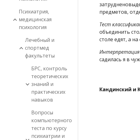
затрудненовыде
Психиатрия,
предметов, отд
медицинская
Тест
классифика
психология
объединить стол 
столе едят, а на 
Лечебный и
спортмед
Интерпретация
факультеты
садилась я в чу
БРС, контроль
теоретических
знаний и
Кандинский и 
практических
навыков
Вопросы
компьютерного
теста по курсу
психиатрии и