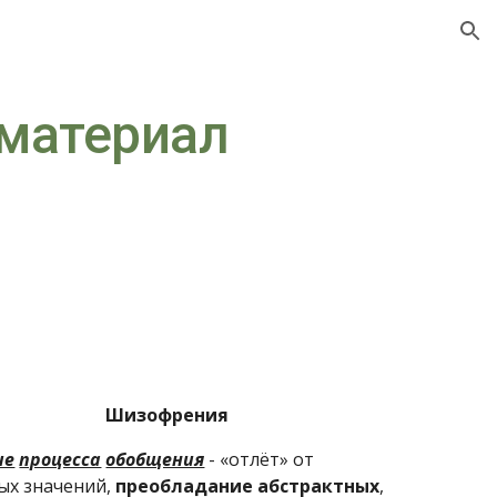
ion
материал
Шизофрения
ие
процесса
обобщения
 - «отлёт» от 
х значений, 
преобладание
абстрактных
, 