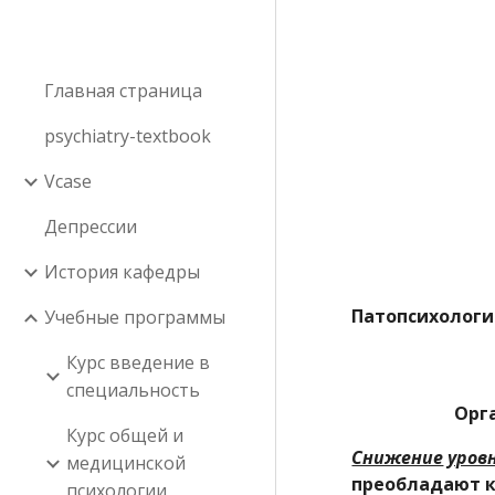
Sk
Главная страница
psychiatry-textbook
Vcase
Депрессии
История кафедры
Патопсихологи
Учебные программы
Курс введение в
специальность
Орг
Курс общей и
Снижение
уров
медицинской
преобладают
психологии